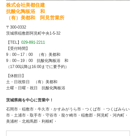
株式会社美都住建
抗酸化陶板浴 和
（有）美都和 阿見営業所
〒300-0332
茨城県稲敷郡阿見町中央1-5-32
【TEL】
029-891-2211
【受付時間】
9：00～17：00 （有）美都和
9：00～19：00 抗酸化陶板浴 和
（17:00以降は16:00までに要予約）
【休館日】
土・日祝祭日 （有）美都和
土曜・日曜・祝日 抗酸化陶板浴
茨城県南を中心に営業中！
石岡市・稲敷市・牛久市・かすみがうら市・つくば市 ・つくばみらい
市・土浦市・取手市・守谷市・龍ケ崎市・稲敷郡・阿見町・河内町・
美浦村・北相馬郡・利根町・