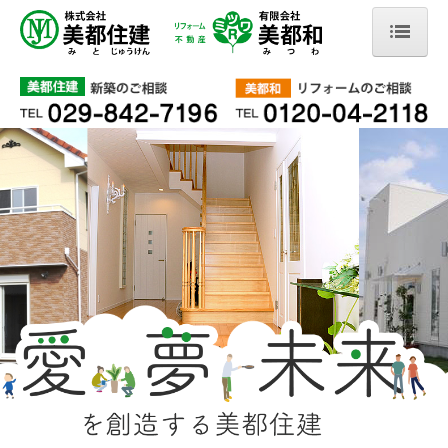
ホーム
お知らせ
抗酸化陶板浴 和予定表
美都住建の家づくり
安心して暮らせる住まいづくり
会社情報
新築施工事例
つくば市 N様邸
店舗・公共施設例