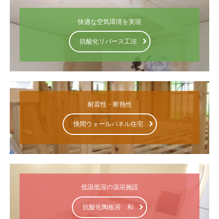
快適な空気環境を実現
抗酸化リバース工法
耐震性・断熱性
快間ウォールパネル住宅
低温低湿の温浴施設
抗酸化陶板浴 和