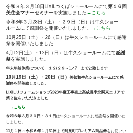
令和８年３月18日LIXILつくばショールームにて
第１６回
美住会マナーセミナー
を実施しました
→こちら
令和8年３月28日（土）・２９日（日）は牛久ショー
ルームにて感謝祭を開催いたしました。
→こちら
10月25日（土）・26（日）は牛久ショールームにて感謝
祭を開催いたしました
4月12日(土）・13日（日）
は牛久ショールームにて
感謝
祭
を実施しました。
年末年始休業について １２/２９～1／7 までと致します
10月19日（土）・20日（日）
美都和牛久ショールームにて感
謝祭を開催致しました。
LIXILリフォームショップ2023年度工事売上高成長率北関東エリアで
第２位をいただきました
→こちら
令和６年３月３０日・３１日
は牛久ショールームに感謝祭を開催いた
しました。
11月１日～令和６年１月31日
まで
阿見町プレミアム商品券
をお使いい