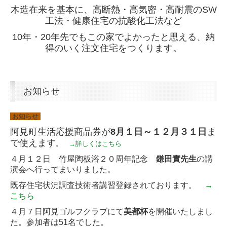
木造在来を基本に、高断熱・高気密・高耐震のSW
60坪以上の高級住宅
工法・健康住宅の抗酸化工法など
高耐震住宅
10年・20年先でもこの家でよかったと思える、納
得のいく注文住宅をつくります。
不動産
抗酸化陶板浴 和
お知らせ
介護ショップ・愛すまいる
お知らせ
無料見積・お問い合わせ
阿見町生活応援商品券が
8月１日～１２月３１日
ま
内覧会
で使えます
。
→詳しくはこちら
４月１２日 竹屋陶板浴２０周年記念
鎌田實先生
の講
マナーセミナー
演会へ行ってまいりました。
既存住宅状況調査技術者講習登録されております。
→
こちら
４月７日
阿見ゴルフクラブにて
美都杯
を開催いたしまし
た。参加者は51名でした。