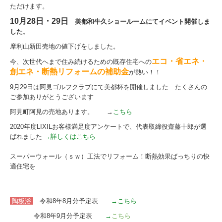
ただけます。
10月28日・29日
美都和牛久ショールームにてイベント開催しま
した
。
摩利山新田売地の値下げをしました。
エコ・省エネ・
今、次世代へまで住み続けるための既存住宅への
創エネ・断熱リフォームの補助金
が熱い！！
9月29日は阿見ゴルフクラブにて美都杯を開催しました たくさんの
ご参加ありがとうございます
阿見町阿見の売地あります。 →
こちら
2020年度LIXILお客様満足度アンケートで、代表取締役齋藤十郎が選
ばれました
→詳しくはこちら
スーパーウォール（ｓｗ）工法でリフォーム！断熱効果ばっちりの快
適住宅を
陶板浴
令和8年8月分予定表
→こちら
令和8年9月分予定表
→
こちら