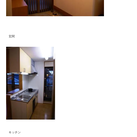
60坪以上の高級住宅
高耐震住宅
不動産
玄関
抗酸化陶板浴 和
介護ショップ・愛すまいる
無料見積・お問い合わせ
内覧会
マナーセミナー
キッチン