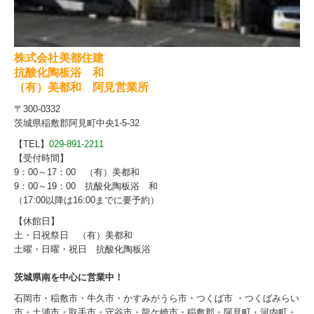
株式会社美都住建
抗酸化陶板浴 和
（有）美都和 阿見営業所
〒300-0332
茨城県稲敷郡阿見町中央1-5-32
【TEL】
029-891-2211
【受付時間】
9：00～17：00 （有）美都和
9：00～19：00 抗酸化陶板浴 和
（17:00以降は16:00までに要予約）
【休館日】
土・日祝祭日 （有）美都和
土曜・日曜・祝日 抗酸化陶板浴
茨城県南を中心に営業中！
石岡市・稲敷市・牛久市・かすみがうら市・つくば市 ・つくばみらい
市・土浦市・取手市・守谷市・龍ケ崎市・稲敷郡・阿見町・河内町・