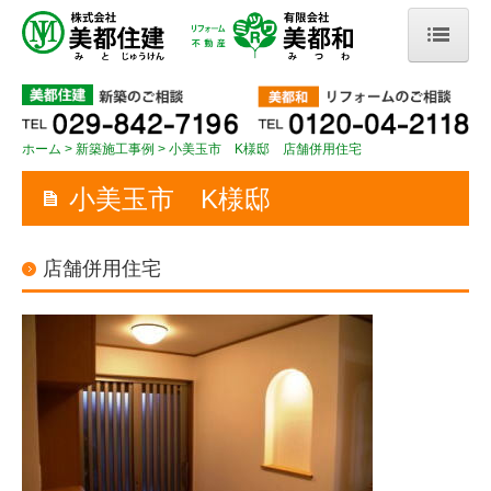
ホーム
お知らせ
ホーム
新築施工事例
小美玉市 K様邸 店舗併用住宅
抗酸化陶板浴 和予定表
小美玉市 K様邸
美都住建の家づくり
店舗併用住宅
安心して暮らせる住まいづくり
会社情報
新築施工事例
つくば市 N様邸
店舗・公共施設例